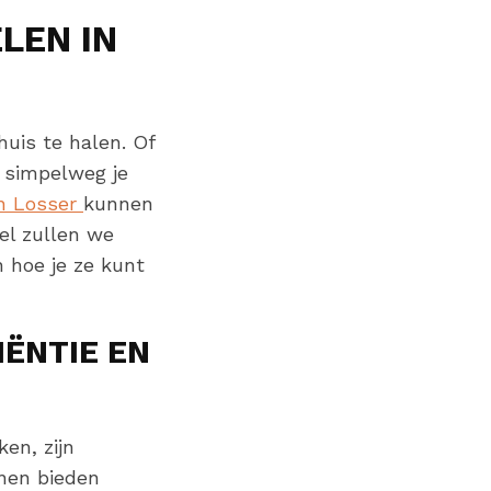
LEN IN
huis te halen. Of
f simpelweg je
n Losser
kunnen
kel zullen we
 hoe je ze kunt
IËNTIE EN
en, zijn
jnen bieden