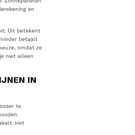
e. Zonnepanelen
ierekening en
it. Dit betekent
 minder betaalt
 keuze, omdat ze
e niet alleen
JNEN IN
osser te
houden.
akelt. Het