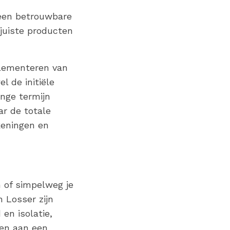
e een betrouwbare
 juiste producten
plementeren van
l de initiële
nge termijn
ar de totale
keningen en
n of simpelweg je
n Losser zijn
en isolatie,
gen aan een