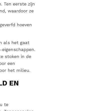
. Ten eerste zijn
ind, waardoor ze
 geverfd hoeven
jn als het gaat
ie-eigenschappen.
e stoken in de
voor een
oor het milieu.
LD EN
u te