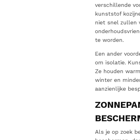
verschillende vo
kunststof kozijn
niet snel zullen 
onderhoudsvriend
te worden.
Een ander voordee
om isolatie. Kun
Ze houden warmt
winter en minder
aanzienlijke bes
ZONNEPAN
BESCHERM
Als je op zoek b