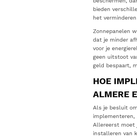
beschermen, dan
bieden verschill
het verminderen 
Zonnepanelen wer
dat je minder af
voor je energie
geen uitstoot va
geld bespaart, m
HOE IMPL
ALMERE E
Als je besluit o
implementeren, 
Allereerst moet 
installeren van 